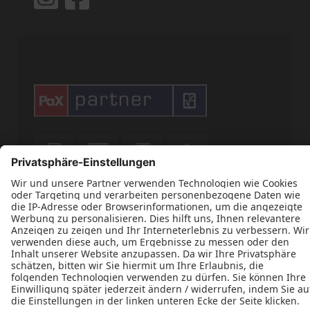











