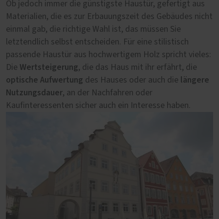
Ob jedoch immer die günstigste Haustür, gefertigt aus
Restaurierung, bestehen. Sollte die historische Haustür
Materialien, die es zur Erbauungszeit des Gebäudes nicht
bereits gegen eine unpassende Tür ausgetauscht
einmal gab, die richtige Wahl ist, das müssen Sie
worden sein, können eventuell noch in der Nachbarschaft
letztendlich selbst entscheiden. Für eine stilistisch
vorhandene und in die Bauzeit passende alte Türen als
passende Haustür aus hochwertigem Holz spricht vieles:
Rekonstruktionsvorlage genutzt werden. Im nächsten
Wertsteigerung
Die
Schritt können wir als Fachbetrieb beratend tätig werden
, die das Haus mit ihr erfährt, die
optische Aufwertung
längere
und mit einer Konstruktionszeichnung sowie einem
des Hauses oder auch die
Nutzungsdauer
detaillierten Angebot wichtige Unterlagen für den
, an der Nachfahren oder
Kaufinteressenten sicher auch ein Interesse haben.
Antrag auf denkmalrechtliche Genehmigung der neuen
Haustür beisteuern. Eine Bestellung sollte jedoch erst
nach erteilter Genehmigung der Denkmalschutzbehörde
ausgelöst werden. Übrigens: Dank der steuerrechtlichen
Absetzung für Abnutzung, umgangssprachlich auch
Denkmal-AfA
bis zu 100 % der
genannt, können Sie
Kosten einer denkmalgerechten Haustür steuerlich
geltend machen
.