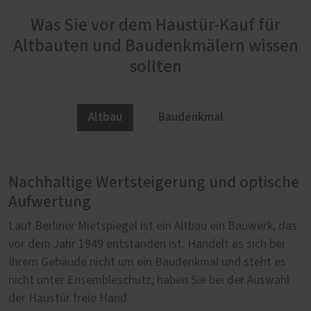
Was Sie vor dem Haustür-Kauf für
Altbauten und Baudenkmälern wissen
sollten
Altbau
Baudenkmal
Nachhaltige Wertsteigerung und optische
Behördliche Vorgaben bringen finanzielle
Aufwertung
Vorteile
Laut Berliner Mietspiegel ist ein Altbau ein Bauwerk, das
Steht ein Gebäude unter Denkmalschutz, gilt es vor dem
vor dem Jahr 1949 entstanden ist. Handelt es sich bei
Kauf einer neuen Haustür Rücksprache mit der
Ihrem Gebäude nicht um ein Baudenkmal und steht es
zuständigen Denkmalschutzbehörde zu halten. Existiert
nicht unter Ensembleschutz, haben Sie bei der Auswahl
noch eine bauzeitliche Haustür in annehmbarem
der Haustür freie Hand.
Zustand, wird die Behörde auf deren Erhalt, also die