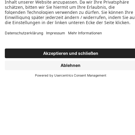
Telefonische Erreichbarkeit
Montag – Freitag: 8:00 bis 15:00 Uhr
Folgen Sie uns







