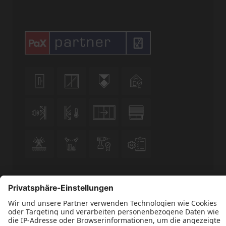












Datenschutz
Impressum
Kontakt
AGBs
Schreinerei Weber GmbH © 2026