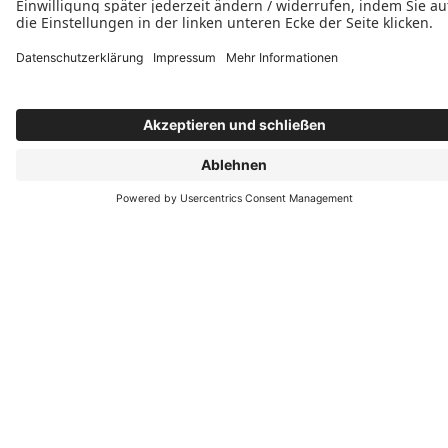











