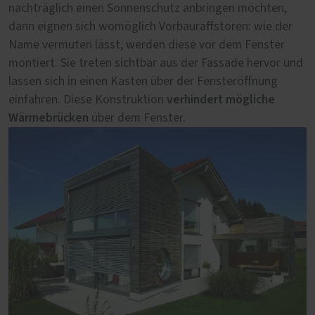
Aufsatzraffstoren
nachträglich einen Sonnenschutz anbringen möchten,
eine Einheit und können praktisch
nahtlose
dann eignen sich womöglich Vorbauraffstoren: wie der
unsichtbar in der Fassade verschwinden. Der
Abschluss
Name vermuten lässt, werden diese vor dem Fenster
der Raffstoren mit der Fassade ergibt ein
montiert. Sie treten sichtbar aus der Fassade hervor und
harmonisches Erscheinungsbild. Dieses System eignet
lassen sich in einen Kasten über der Fensteröffnung
sich entweder für eine Neubausituation oder eine
verhindert mögliche
einfahren. Diese Konstruktion
Generalsanierung.
Wärmebrücken
über dem Fenster.