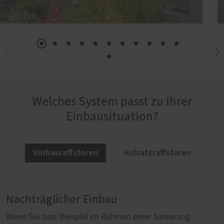
Welches System passt zu Ihrer
Einbausituation?
Vorbauraffstoren
Aufsatzraffstoren
Nachträglicher Einbau
Harmonische Fassadengestaltung
Wenn Sie zum Beispiel im Rahmen einer Sanierung
Direkt auf das Fenster montiert, bilden