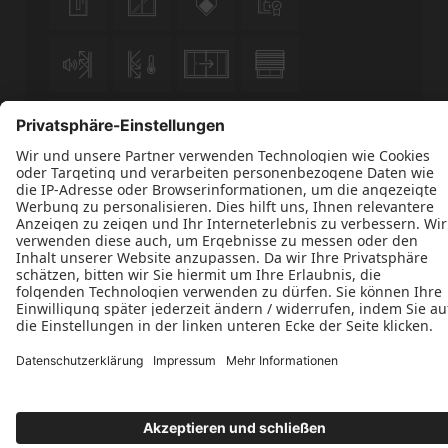












Datenschutz
Impressum
Kontakt
AGBs
Schreinerei Weber GmbH © 2026