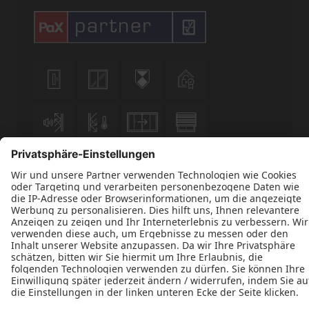












Datenschutz
Impressum
Kontakt
AGBs
Schreinerei Weber GmbH © 2026